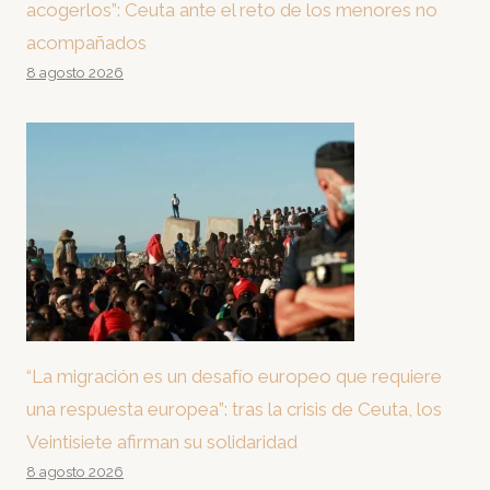
acogerlos”: Ceuta ante el reto de los menores no
acompañados
8 agosto 2026
“La migración es un desafío europeo que requiere
una respuesta europea”: tras la crisis de Ceuta, los
Veintisiete afirman su solidaridad
8 agosto 2026