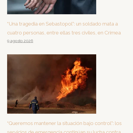
“Una tragedia en Sebastopol”: un soldado mata a
cuatro personas, entre ellas tres civiles, en Crimea
9 agosto 2026
“Queremos mantener la situación bajo control”: los
servicios de emergencia continúan su lucha contra