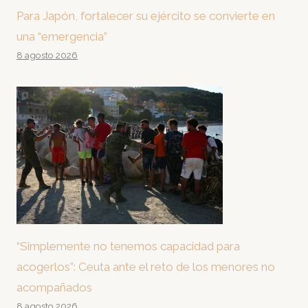
Para Japón, fortalecer su ejército se convierte en
una “emergencia”
8 agosto 2026
“Simplemente no tenemos capacidad para
acogerlos”: Ceuta ante el reto de los menores no
acompañados
8 agosto 2026