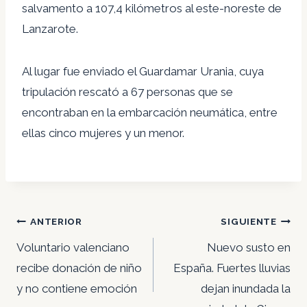
salvamento a 107,4 kilómetros al este-noreste de
Lanzarote.
Al lugar fue enviado el Guardamar Urania, cuya
tripulación rescató a 67 personas que se
encontraban en la embarcación neumática, entre
ellas cinco mujeres y un menor.
Navegación
ANTERIOR
SIGUIENTE
de
Voluntario valenciano
Nuevo susto en
entradas
recibe donación de niño
España. Fuertes lluvias
y no contiene emoción
dejan inundada la