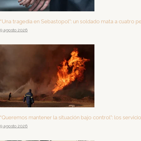
“Una tragedia en Sebastopol”: un soldado mata a cuatro per
9 agosto 2026
“Queremos mantener la situación bajo control”: los servic
9 agosto 2026