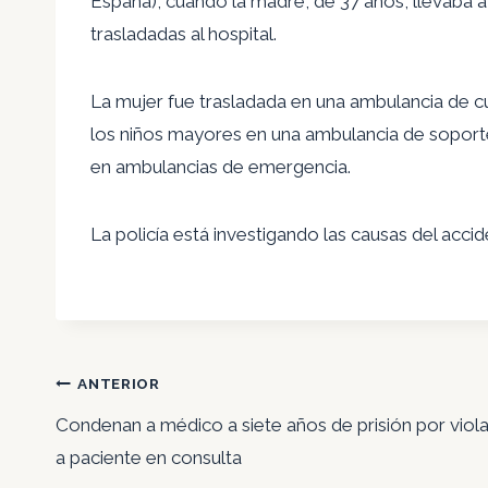
España), cuando la madre, de 37 años, llevaba a 
trasladadas al hospital.
La mujer fue trasladada en una ambulancia de cu
los niños mayores en una ambulancia de soport
en ambulancias de emergencia.
La policía está investigando las causas del accid
Navegación
ANTERIOR
de
Condenan a médico a siete años de prisión por viola
entradas
a paciente en consulta