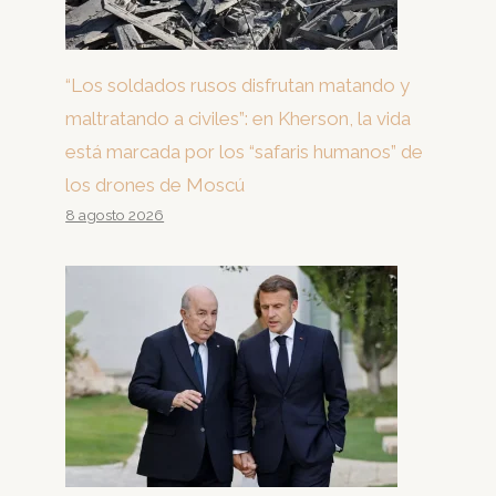
su hijo dentro
“Los soldados rusos disfrutan matando y
maltratando a civiles”: en Kherson, la vida
está marcada por los “safaris humanos” de
los drones de Moscú
8 agosto 2026