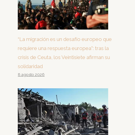
“La migración es un desafío europeo que
requiere una respuesta europea”: tras la
crisis de Ceuta, los Veintisiete afirman su
solidaridad
8 agosto 2026
Detenido tras intentar quemar
una casa en Palma con su mujer y