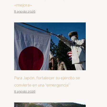
«mejora»
8 agosto 2026
Para Japón, fortalecer su ejército se
convierte en una “emergencia”
8 agosto 2026