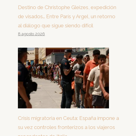
Destino de Christophe Gleizes, expedición
de visados… Entre París y Argel, un retorno
al diálogo que sigue siendo difícil
8 agosto 2026
Crisis migratoria en Ceuta: España impone a
su vez controles fronterizos a los viajeros