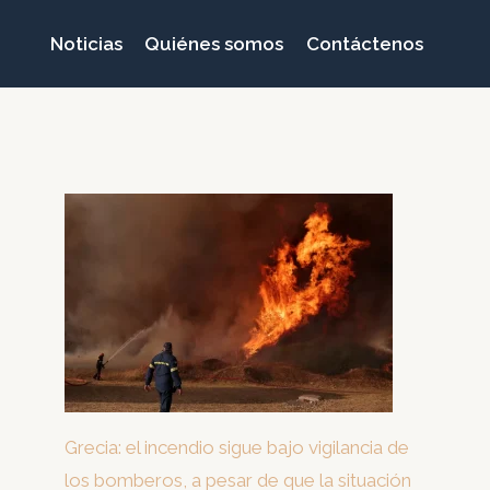
Noticias
Quiénes somos
Contáctenos
Grecia: el incendio sigue bajo vigilancia de
los bomberos, a pesar de que la situación