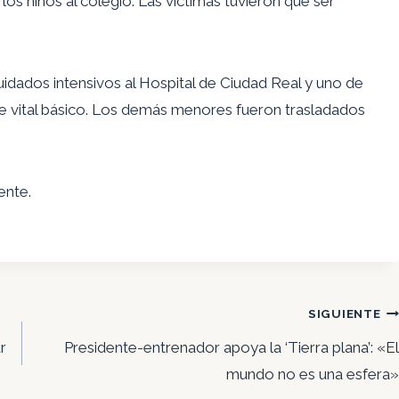
los niños al colegio. Las víctimas tuvieron que ser
idados intensivos al Hospital de Ciudad Real y uno de
e vital básico. Los demás menores fueron trasladados
ente.
SIGUIENTE
r
Presidente-entrenador apoya la ‘Tierra plana’: «El
mundo no es una esfera»