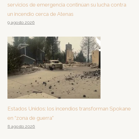
servicios de emergencia continúan su lucha contra
un incendio cerca de Atenas
9 agosto 2026
Estados Unidos: los incendios transforman Spokane
en “zona de guerra”
8 agosto 2026