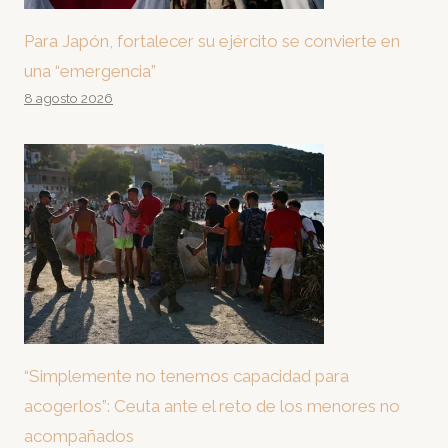
Para Japón, fortalecer su ejército se convierte en
una “emergencia”
8 agosto 2026
“Simplemente no tenemos capacidad para
acogerlos”: Ceuta ante el reto de los menores no
acompañados