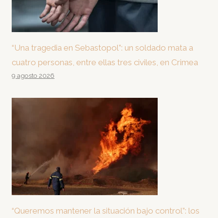
“Una tragedia en Sebastopol”: un soldado mata a
cuatro personas, entre ellas tres civiles, en Crimea
9 agosto 2026
“Queremos mantener la situación bajo control”: los