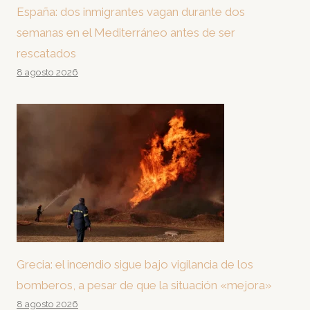
España: dos inmigrantes vagan durante dos
semanas en el Mediterráneo antes de ser
rescatados
8 agosto 2026
Grecia: el incendio sigue bajo vigilancia de los
bomberos, a pesar de que la situación «mejora»
8 agosto 2026