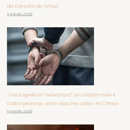
del Estrecho de Ormuz
9 agosto 2026
“Una tragedia en Sebastopol”: un soldado mata a
cuatro personas, entre ellas tres civiles, en Crimea
9 agosto 2026