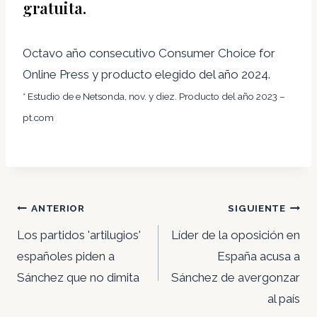
gratuita.
Octavo año consecutivo Consumer Choice for
Online Press y producto elegido del año 2024.
* Estudio de e Netsonda, nov. y diez. Producto del año 2023 –
pt.com
Navegación
ANTERIOR
SIGUIENTE
de
Los partidos 'artilugios'
Líder de la oposición en
entradas
españoles piden a
España acusa a
Sánchez que no dimita
Sánchez de avergonzar
al país