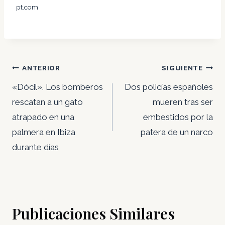
pt.com
Navegación
ANTERIOR
SIGUIENTE
de
«Dócil». Los bomberos
Dos policías españoles
entradas
rescatan a un gato
mueren tras ser
atrapado en una
embestidos por la
palmera en Ibiza
patera de un narco
durante días
Publicaciones Similares