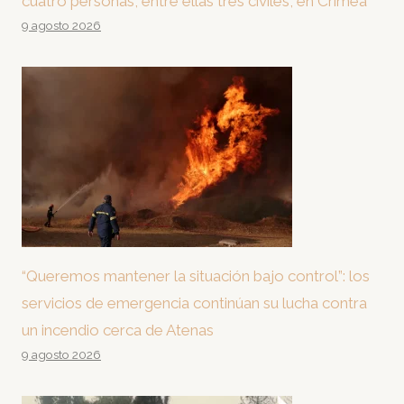
cuatro personas, entre ellas tres civiles, en Crimea
9 agosto 2026
“Queremos mantener la situación bajo control”: los
servicios de emergencia continúan su lucha contra
un incendio cerca de Atenas
9 agosto 2026