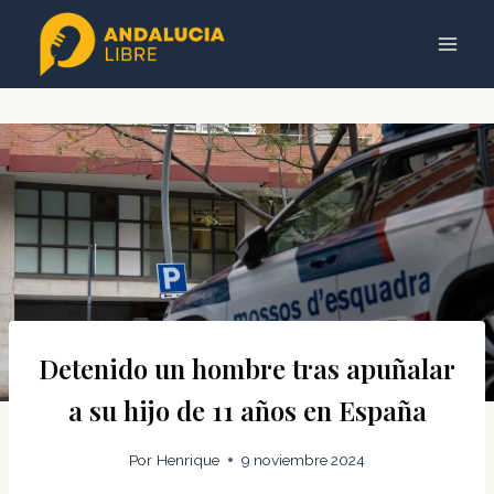
Saltar
al
contenido
Detenido un hombre tras apuñalar
a su hijo de 11 años en España
Por
Henrique
9 noviembre 2024