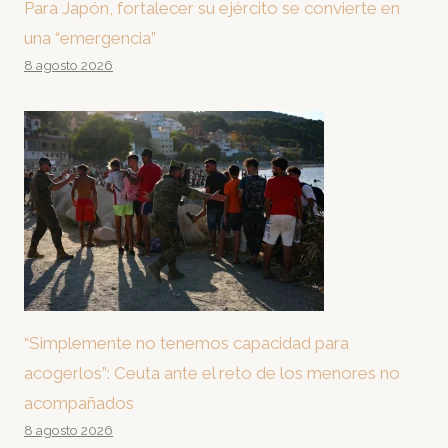
Para Japón, fortalecer su ejército se convierte en
una “emergencia”
8 agosto 2026
“Simplemente no tenemos capacidad para
acogerlos”: Ceuta ante el reto de los menores no
acompañados
8 agosto 2026