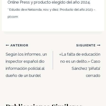
Online Press y producto elegido del año 2024.
* Estudio de e Netsonda, nov. y diez. Producto del año 2023 –
pt.com
Navegación
ANTERIOR
SIGUIENTE
de
Según los informes, un
«La falta de educación
entradas
inspector español dio
no es un delito.» Caso
información policial al
Sánchez ‘piñata’
dueño de un burdel
cerrado