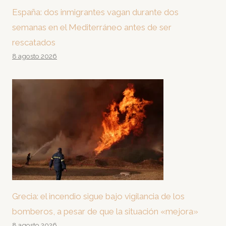
España: dos inmigrantes vagan durante dos
semanas en el Mediterráneo antes de ser
rescatados
8 agosto 2026
Grecia: el incendio sigue bajo vigilancia de los
bomberos, a pesar de que la situación «mejora»
8 agosto 2026