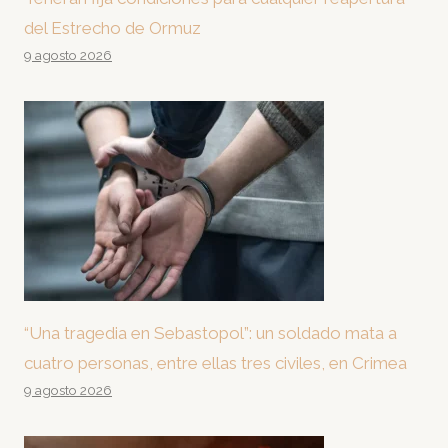
del Estrecho de Ormuz
9 agosto 2026
“Una tragedia en Sebastopol”: un soldado mata a
cuatro personas, entre ellas tres civiles, en Crimea
9 agosto 2026