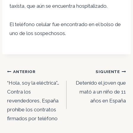
taxista, que aún se encuentra hospitalizado.
El teléfono celular fue encontrado en el bolso de
uno de los sospechosos.
Navegación
ANTERIOR
SIGUIENTE
de
“Hola, soy la eléctrica”…
Detenido el joven que
entradas
Contra los
mató a un niño de 11
revendedores, España
años en España
prohíbe los contratos
firmados por teléfono