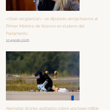
«¡Qué vergüenza!» : un diputado arroja huevos al
Primer Ministro de Kosovo en el pleno del
Parlamento
10 agosto 2026
Alemania: drones avistados sobre una base militar