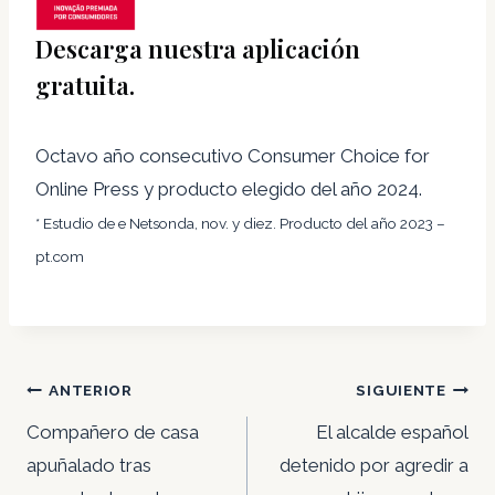
Descarga nuestra aplicación
gratuita.
Octavo año consecutivo Consumer Choice for
Online Press y producto elegido del año 2024.
* Estudio de e Netsonda, nov. y diez. Producto del año 2023 –
pt.com
Navegación
ANTERIOR
SIGUIENTE
de
Compañero de casa
El alcalde español
entradas
apuñalado tras
detenido por agredir a