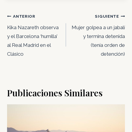
Navegación
ANTERIOR
SIGUIENTE
de
Kika Nazareth observa
Mujer golpea a un jabalí
entradas
y el Barcelona ‘humilla’
y termina detenida
al Real Madrid en el
(tenía orden de
Clásico
detención)
Publicaciones Similares