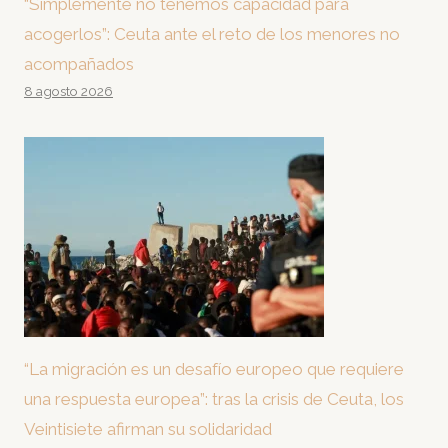
“Simplemente no tenemos capacidad para
acogerlos”: Ceuta ante el reto de los menores no
acompañados
8 agosto 2026
“La migración es un desafío europeo que requiere
una respuesta europea”: tras la crisis de Ceuta, los
Veintisiete afirman su solidaridad