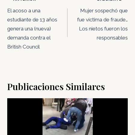
de
El acoso a una
Mujer sospechó que
entradas
estudiante de 13 años
fue víctima de fraude…
genera una (nueva)
Los nietos fueron los
demanda contra el
responsables
British Council
Publicaciones Similares