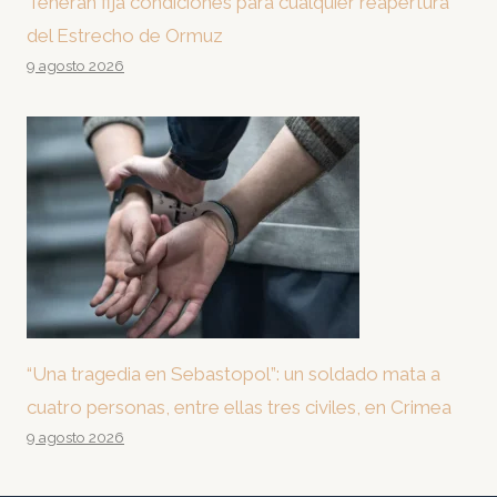
Teherán fija condiciones para cualquier reapertura
del Estrecho de Ormuz
9 agosto 2026
“Una tragedia en Sebastopol”: un soldado mata a
cuatro personas, entre ellas tres civiles, en Crimea
9 agosto 2026