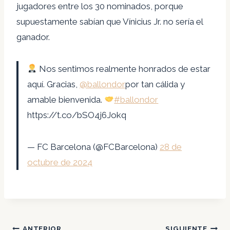
jugadores entre los 30 nominados, porque
supuestamente sabían que Vínicius Jr. no sería el
ganador.
Nos sentimos realmente honrados de estar
aquí. Gracias,
@ballondor
por tan cálida y
amable bienvenida.
#ballondor
https://t.co/bSO4j6Jokq
— FC Barcelona (@FCBarcelona)
28 de
octubre de 2024
Navegación
ANTERIOR
SIGUIENTE