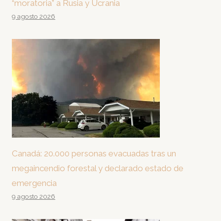
“moratoria” a Rusia y Ucrania
9 agosto 2026
Canadá: 20.000 personas evacuadas tras un
megaincendio forestal y declarado estado de
emergencia
9 agosto 2026